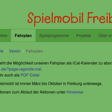
Spielmobil Frei
lles
Fahrplan
Spielprogramme
Projekte
Über u
ite
Verein
Fahrplan
eht die Möglichkeit unseren Fahrplan als iCal-Kalender zu abo
g.de/?page=agenda-ical
.
tiv auch als
PDF-Datei
elmobil ist immer März bis Oktober in Freiburg unterwegs.
tionen zum Ablauf der Aktionen unter
Hinweise