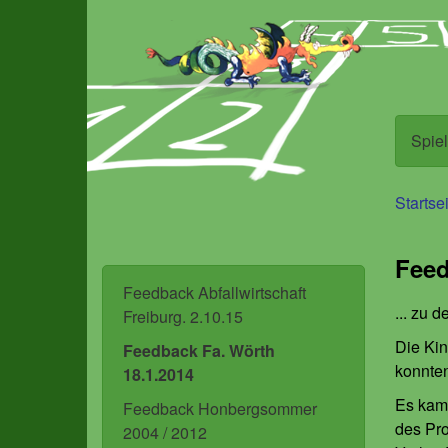
Direkt
Direkt
zum
zur
Inhalt
Navigation
Spie
Startse
Feed
Feedback Abfallwirtschaft
... zu
Freiburg. 2.10.15
Die Kin
Feedback Fa. Wörth
konnten
18.1.2014
Es kam 
Feedback Honbergsommer
des Pro
2004 / 2012