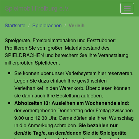
Spielmobil Freiburg e.V.
Navig
Direkt
Direkt
Startseite
Spieldrachen
Verleih
zum
zur
Inhalt
Navigation
Spielgeräte, Freispielmaterialien und Festzubehör:
Profitieren Sie vom großen Materialbestand des
SPIELDRACHEN und bereichern Sie Ihre Veranstaltung
mit erprobten Spielideen.
Sie können über unser Verleihsystem hier reservieren.
Legen Sie dazu einfach ihre gewünschten
Verleihartikel in den Warenkorb. Über diesen können
sie dann auch Ihre Bestellung aufgeben.
Abholzeiten für Ausleihen am Wochenende sind:
der vorhergehende Donnerstag oder Freitag zwischen
9.00 und 12.30 Uhr. Gerne dürfen sie ihren Wunschtag
in die Anmerkung schreiben.
Sie bezahlen nur
den/die Tag/e, an dem/denen Sie die Spielgeräte