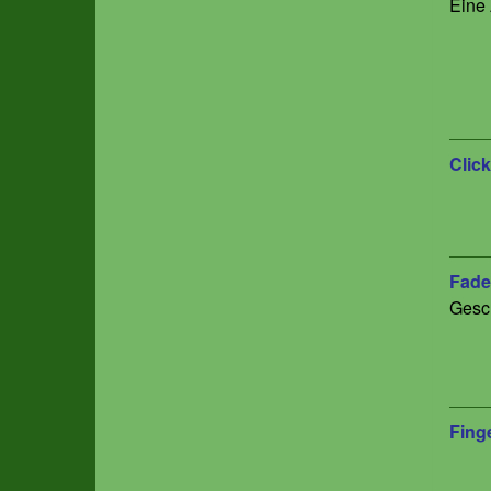
Eine 
Click
Fade
Gesch
Fing