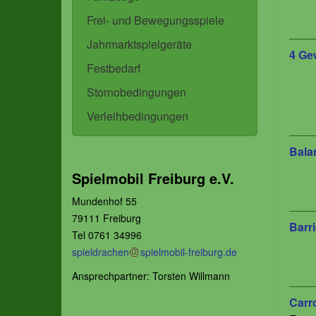
Frei- und Bewegungsspiele
Jahrmarktspielgeräte
4 Ge
Festbedarf
Stornobedingungen
Verleihbedingungen
Bala
Spielmobil Freiburg e.V.
Mundenhof 55
79111 Freiburg
Barri
Tel 0761 34996
spieldrachen
spielmobil-freiburg.de
Ansprechpartner: Torsten Willmann
Carr