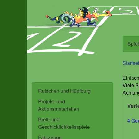
Direkt
Direkt
zum
zur
Inhalt
Navigation
Spie
Startse
Einfach
Viele S
Rutschen und Hüpfburg
Achtung
Projekt- und
Verl
Aktionsmaterialien
Brett- und
4 Ge
Geschicklichkeitsspiele
Fahrzeuge