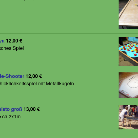
va
12,00 €
sches Spiel
le-Shooter
12,00 €
icklichkeitsspiel mit Metallkugeln
isto groß
13,00 €
 ca 2x1m