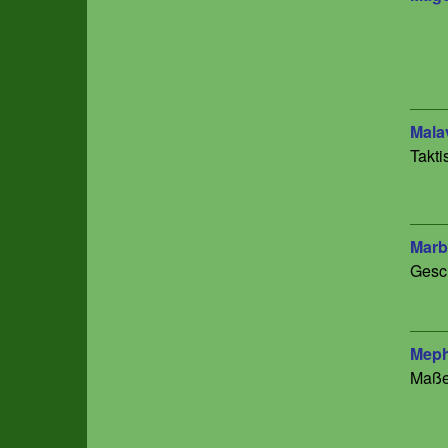
Mala
Takti
Marb
Gesch
Meph
Maße