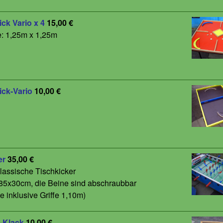
ick Vario x 4
15,00 €
: 1,25m x 1,25m
ick-Vario
10,00 €
er
35,00 €
lassische Tischkicker
85x30cm, die Beine sind abschraubbar
te inklusive Griffe 1,10m)
k-Klack
10,00 €