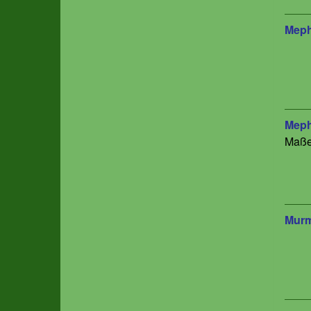
Meph
Meph
Maße
Murm