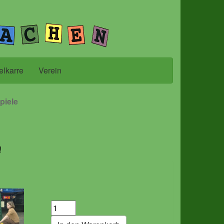
elkarre
Verein
piele
!