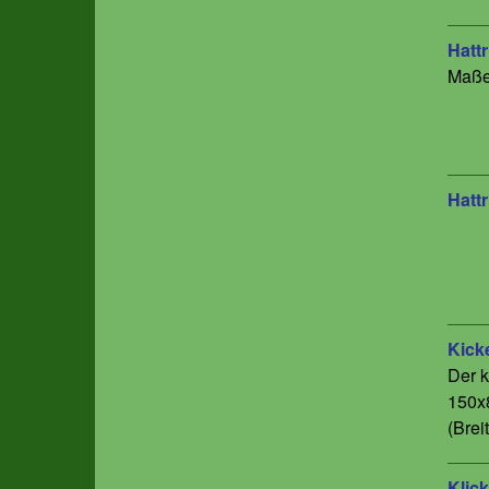
Hattr
Maße
Hattr
Kick
Der k
150x
(Brei
Klic