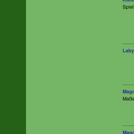
Spiel
Laby
Mag
Maße
Mago