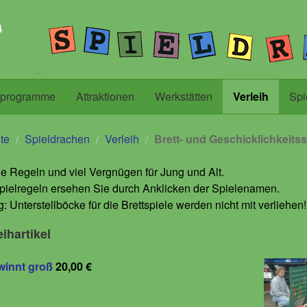
lprogramme
Attraktionen
Werkstätten
Verleih
Spi
ite
Spieldrachen
Verleih
Brett- und Geschicklichkeitss
e Regeln und viel Vergnügen für Jung und Alt.
pielregeln ersehen Sie durch Anklicken der Spielenamen.
: Unterstellböcke für die Brettspiele werden nicht mit verliehen!
eihartikel
winnt groß
20,00 €