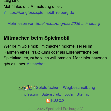
tätig sind
Mehr Infos und Anmeldung unter:
https://kongress.spielmobil-freiburg.de
Mehr lesen von
Spielmobilkongress 2026 in Freiburg
Mitmachen beim Spielmobil
Wer beim Spielmobil mitmachen möchte, sei es im
Rahmen eines Praktikums oder als Ehrenamtliche bei
Spielaktionen, ist herzlich willkommen. Mehr Informationen
gibt es unter
Mitmachen
Spieldrachen
Wegbeschreibung
Impressum
Datenschutz
Login
Sitemap
RSS 2.0
2006-2026 Spielmobil Freiburg e.V.