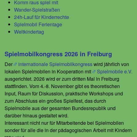
Komm raus spiel mit
Wander-Spielstraßen
24h-Lauf für Kinderrechte
Spielmobil Ferientage
Weltkindertag
Spielmobilkongress 2026 in Freiburg
Der
internationale Spielmobilkongress
wird jährlich von
lokalen Spielmobilen in Kooperation mit
Spielmobile e.V.
ausgerichtet. 2026 wird er zum dritten Mal in Freiburg
stattfinden. Vom 4.-8. November gibt es theoretischen
Input, Raum für Diskussion, praktische Workshops und
zum Abschluss ein großes Spielfest, das durch
Spielmobile aus der gesamten Bundesrepublik und
darüber hinaus gestaltet wird.
Interessant nicht nur für Mitarbeitende bei Spielmobilen
sonder für alle die in der pädagogischen Arbeit mit Kindern