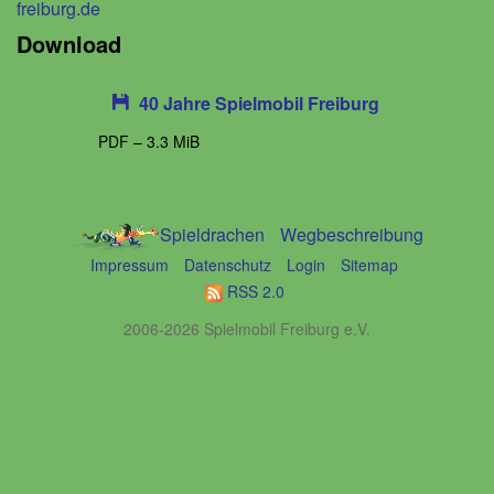
freiburg.de
Download
40 Jahre Spielmobil Freiburg
PDF – 3.3 MiB
Spieldrachen
Wegbeschreibung
Impressum
Datenschutz
Login
Sitemap
RSS 2.0
2006-2026 Spielmobil Freiburg e.V.