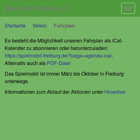
Spielmobil Freiburg e.V.
Navig
Direkt
Direkt
Startseite
Verein
Fahrplan
zum
zur
Inhalt
Navigation
Es besteht die Möglichkeit unseren Fahrplan als iCal-
Kalender zu abonnieren oder herunterzuladen:
https://spielmobil-freiburg.de/?page=agenda-ical
.
Alternativ auch als
PDF-Datei
Das Spielmobil ist immer März bis Oktober in Freiburg
unterwegs.
Informationen zum Ablauf der Aktionen unter
Hinweise